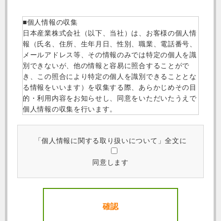
■個人情報の収集
日本産業株式会社（以下、当社）は、お客様の個人情
報（氏名、住所、生年月日、性別、職業、電話番号、
メールアドレス等、その情報のみでは特定の個人を識
別できないが、他の情報と容易に照合することがで
き、この照合により特定の個人を識別できることとな
る情報をいいます）を収集する際、あらかじめその目
的・利用内容をお知らせし、同意をいただいたうえで
個人情報の収集を行います。
■個人情報の管理
当社は、お客様の個人情報について個人情報の管理責
「個人情報に関する取り扱いについて」全文に
任者を配置し、適切かつ安全な管理を行っておりま
す。個人情報への不正アクセス、紛失、破壊、改ざん
同意します
および漏洩などに関し、予防措置を講じるとともに、
万一の発生時には速やかな是正措置を実施いたしま
す。
■個人情報の使用
当社でご登録いただいた個人情報は、以下の目的で使
用します。