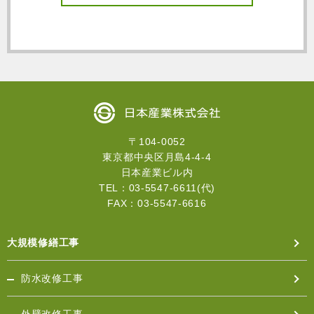
・お客様への各種ご連絡及び、サービスのご利用・商
品発送等を行う場合。
・時節・感謝の挨拶及び、弊社からの各種情報を電子
メール及び郵送のＤＭ（若しくは葉書等）にてご提供
させていただく場合。
・お問合わせに適切に対応させていただく場合。
■個人情報の変更・取消
お客様が、お客様の個人情報の照会、変更、取消等を
希望される場合、お客様に対する当社窓口までご連絡
〒104-0052
ください。個人情報漏洩防止、正確性、安全性の確保
東京都中央区月島4-4-4
の観点から、法令の規定により特別な手続が定められ
日本産業ビル内
ている場合を除き、遅滞なく必要な調査を行い、当該
TEL：03-5547-6611(代)
ご請求がお客様ご自身によるものであることが確認で
FAX：03-5547-6616
きた場合に限り、法令の定めに基づき遅滞なくお客様
の個人情報の開示、訂正、追加、利用停止、消去を行
います。
大規模修繕工事
■個人情報の管理の例外
当社とお客様との取引を完結させる上で必要な企業に
防水改修工事
ついては、最低限必要な情報に限り、事前にお客様に
利用者及び利用目的を連絡し、お客様の事前の同意を