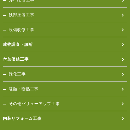
外壁改修工事
得た上で情報を開示させていただくことがございま
す。
鉄部塗装工事
■お問合わせについて
お客様の個人情報に関する手続きのお問合わせについ
ては、メールフォームでお受けいたします。当社で
設備改修工事
は、お客様の個人情報保護に関し、上記のように万全
を期しておりますが、お客様ご自身におかれましても
建物調査・診断
情報の管理につきましては十分ご注意いただきますよ
うお願いいたします。当社が今後サービス等を新しく
付加価値工事
提供する際、上記内容が変更される場合があります。
変更時期やその内容についてはこのページ、または同
等のページにおいてお客様にご案内申し上げます。
緑化工事
遮熱・断熱工事
その他バリューアップ工事
内装リフォーム工事