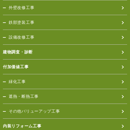
利用者及び利用目的を連絡し、お客様の事前の同意を
外壁改修工事
得た上で情報を開示させていただくことがございま
す。
鉄部塗装工事
■お問合わせについて
お客様の個人情報に関する手続きのお問合わせについ
ては、メールフォームでお受けいたします。当社で
設備改修工事
は、お客様の個人情報保護に関し、上記のように万全
を期しておりますが、お客様ご自身におかれましても
建物調査・診断
情報の管理につきましては十分ご注意いただきますよ
うお願いいたします。当社が今後サービス等を新しく
付加価値工事
提供する際、上記内容が変更される場合があります。
変更時期やその内容についてはこのページ、または同
等のページにおいてお客様にご案内申し上げます。
緑化工事
遮熱・断熱工事
その他バリューアップ工事
内装リフォーム工事