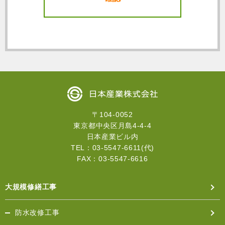
用します。
・お客様への各種ご連絡及び、サービスのご利用・商
品発送等を行う場合。
・時節・感謝の挨拶及び、弊社からの各種情報を電子
メール及び郵送のＤＭ（若しくは葉書等）にてご提供
させていただく場合。
・お問合わせに適切に対応させていただく場合。
■個人情報の変更・取消
お客様が、お客様の個人情報の照会、変更、取消等を
希望される場合、お客様に対する当社窓口までご連絡
〒104-0052
ください。個人情報漏洩防止、正確性、安全性の確保
東京都中央区月島4-4-4
の観点から、法令の規定により特別な手続が定められ
日本産業ビル内
ている場合を除き、遅滞なく必要な調査を行い、当該
TEL：03-5547-6611(代)
ご請求がお客様ご自身によるものであることが確認で
FAX：03-5547-6616
きた場合に限り、法令の定めに基づき遅滞なくお客様
の個人情報の開示、訂正、追加、利用停止、消去を行
います。
大規模修繕工事
■個人情報の管理の例外
当社とお客様との取引を完結させる上で必要な企業に
防水改修工事
ついては、最低限必要な情報に限り、事前にお客様に