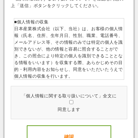
上「送信」ボタンをクリックしてください。
■個人情報の収集
日本産業株式会社（以下、当社）は、お客様の個人情
報（氏名、住所、生年月日、性別、職業、電話番号、
メールアドレス等、その情報のみでは特定の個人を識
別できないが、他の情報と容易に照合することがで
き、この照合により特定の個人を識別できることとな
る情報をいいます）を収集する際、あらかじめその目
的・利用内容をお知らせし、同意をいただいたうえで
個人情報の収集を行います。
■個人情報の管理
当社は、お客様の個人情報について個人情報の管理責
「個人情報に関する取り扱いについて」全文に
任者を配置し、適切かつ安全な管理を行っておりま
す。個人情報への不正アクセス、紛失、破壊、改ざん
同意します
および漏洩などに関し、予防措置を講じるとともに、
万一の発生時には速やかな是正措置を実施いたしま
す。
■個人情報の使用
当社でご登録いただいた個人情報は、以下の目的で使